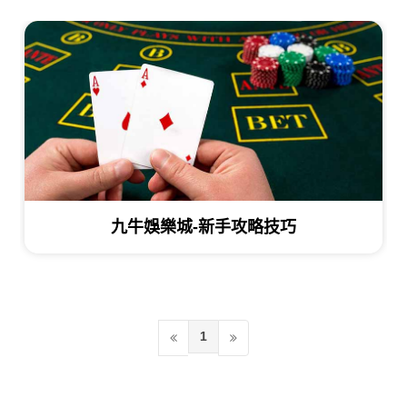
九牛娛樂城-新手攻略技巧
1