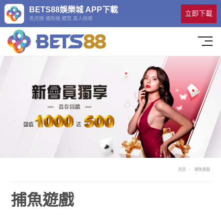
BETS88娛樂城 APP下載
立即下載
老虎機 捕魚機 體育 真人娛樂
首頁
捕魚遊戲
捕魚遊戲