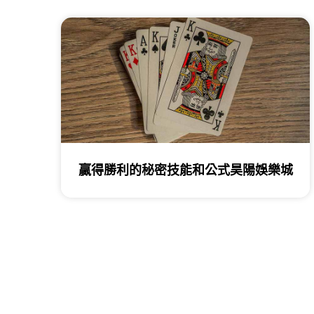
贏得勝利的秘密技能和公式昊陽娛樂城