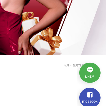
首頁
籃球即時比分
LINE@
FACEBOOK