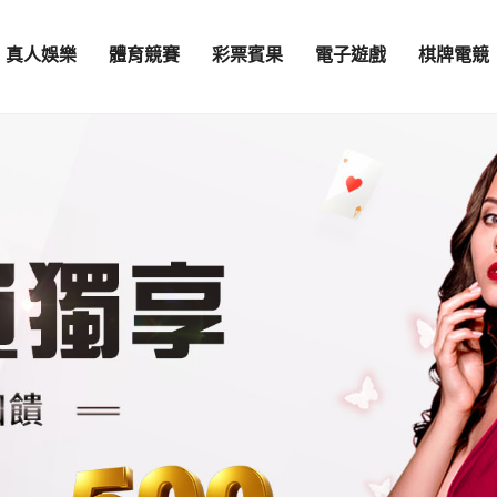
真人娛樂
體育競賽
彩票賓果
電子遊戲
棋牌電競