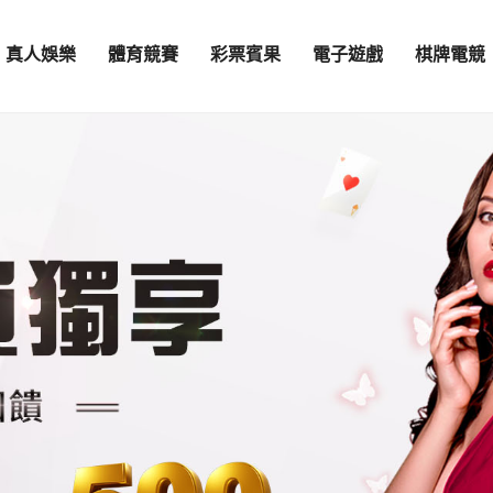
真人娛樂
體育競賽
彩票賓果
電子遊戲
棋牌電競