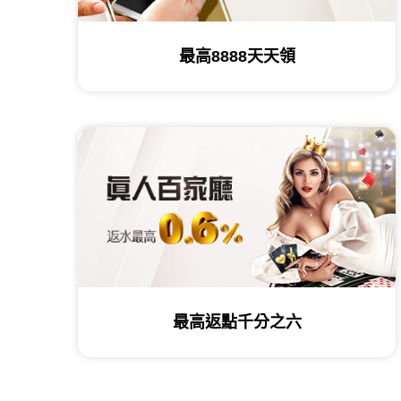
最高8888天天領
最高返點千分之六