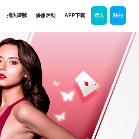
捕魚遊戲
優惠活動
APP下載
登入
註冊